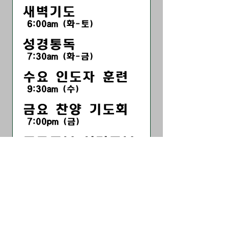
새벽기도
6:00am (화-토)
성경통독
7:30am (화-금)
수요 인도자 훈련
9:30am (수)
금요 찬양 기도회
7:00pm
(금
)
​중고등부 성경공부
7:30pm (금)
WEEKEND
온 세대 주일 예배
11:00am (주일)
목장별 모임