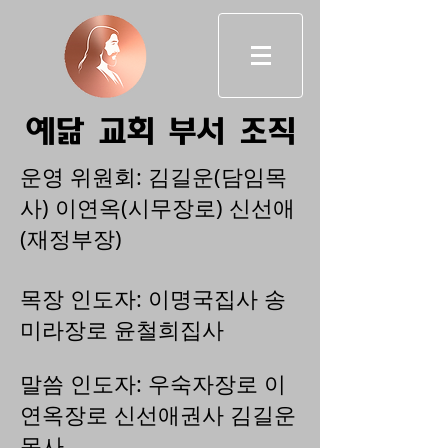
예닮 교회 부서 조직
운영 위원회: 김길운(담임목
사) 이연옥(시무장로) 신선애
(재정부장)
목장 인도자: 이명국집사 송
미라장로 윤철희집사
말씀 인도자: 우숙자장로 이
연옥장
로 신선애권사 김길운
목사