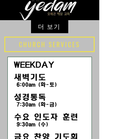
더 보기
CHURCH SERVICES
WEEKDAY
새벽기도
6:00am (화-토)
성경통독
7:30am (화-금)
수요 인도자 훈련
9:30am (수)
금요 찬양 기도회