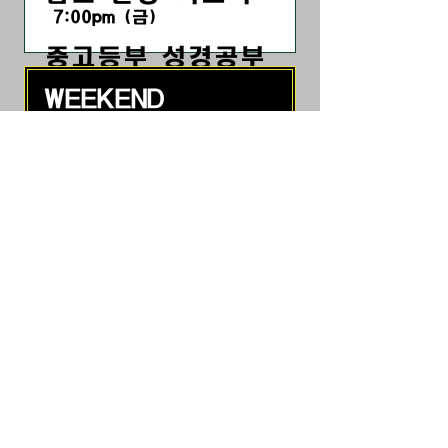
7:00pm
(금
)
​중고등부 성경공부
7:30pm (금)
WEEKEND
온 세대 주일 예배
11:00am (주일)
목장별 모임
1:00pm (매달 첫 주일)
전교인 성경 공부
1:00pm (매달 둘째, 셋째, 넷째 주
일)
3909 NW 185th Ave., Portland, OR
97229 Tel:
503.629.0544
Copyright ©