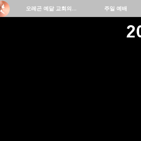
오레곤 예닮 교회의...
주일 예배
2